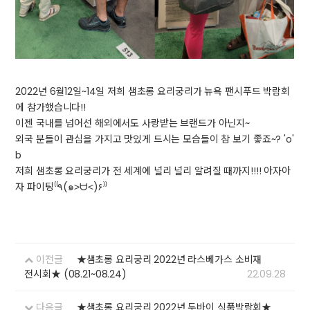
2022년 6월12일~14일 저희 샘초롱 요리궁리가 뉴욕 팬시푸드 박람회
에 참가했습니다!!
이젠 국내를 넘어선 해외에서도 사랑받는 브랜드가 아닌지~
외국 분들이 관심을 가지고 맛있게 드시는 모습들이 참 보기 좋죠~? 'o'
b
저희 샘초롱 요리궁리가 전 세계에 널리 널리 알려질 때까지!!!! 아자아
자 파이팅⁽⁽٩(๑˃ᗨ˂)۶⁾⁾
이전글
★샘초롱 요리궁리 2022년 라스베가스 소비재
전시회★ (08.21~08.24)
22.09.28
다음글
★샘초롱 요리궁리 2022년 두바이 식품박람회★