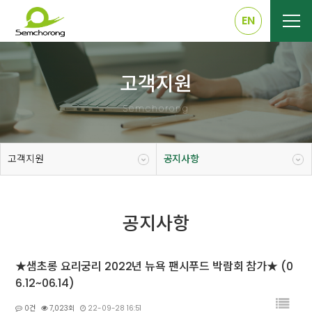
EN
고객지원
Semchorong
고객지원
공지사항
공지사항
★샘초롱 요리궁리 2022년 뉴욕 팬시푸드 박람회 참가★ (0
6.12~06.14)
0건
7,023회
22-09-28 16:51