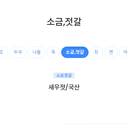
소금,젓갈
조
두부
나물
묵
소금,젓갈
장
면
떡
소금,젓갈
새우젓/국산