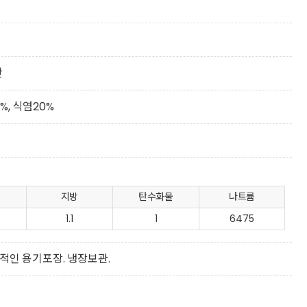
안
%, 식염20%
지방
탄수화물
나트륨
1.1
1
6475
적인 용기포장. 냉장보관.