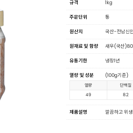
규격
1kg
주문단위
통
원산지
국산-전남신
원재료 및 함량
새우(국산)80
유통기한
냉장1년
열량 및 성분
(100g기준)
열량
단백질
49
8.2
제품설명
깔끔하고 위생