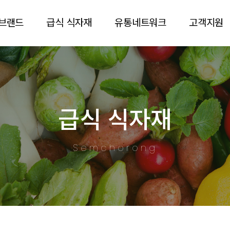
브랜드
급식 식자재
유통네트워크
고객지원
급식 식자재
Semchorong