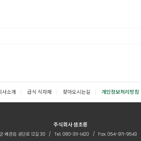
회사소개
급식 식자재
찾아오시는길
개인정보처리방침
주식회사 샘초롱
왜관읍 공단로 12길 30 / Tel. 080-311-1420 / Fax. 054-971-9543