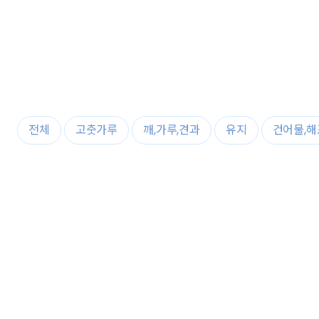
전체
고춧가루
깨,가루,견과
유지
건어물,해