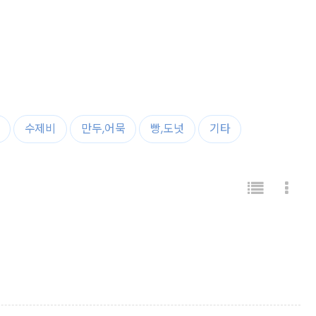
수제비
만두,어묵
빵,도넛
기타