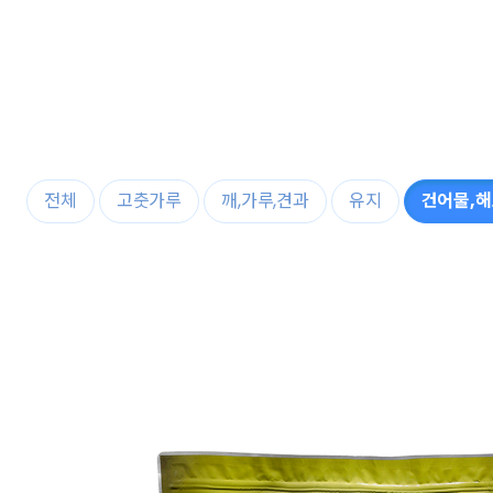
전체
고춧가루
깨,가루,견과
유지
건어물,