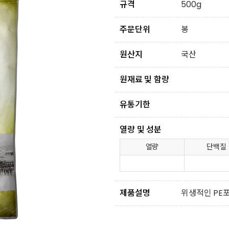
규격
500g
주문단위
봉
원산지
국산
원재료 및 함량
유통기한
열량 및 성분
열량
단백질
제품설명
위생적인 PE