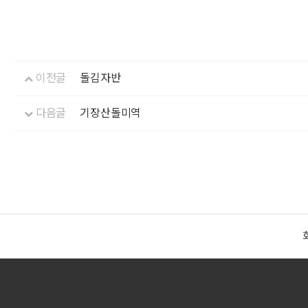
이전글
돌김자반
다음글
기장산돌미역