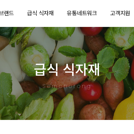
브랜드
급식 식자재
유통네트워크
고객지원
급식 식자재
Semchorong