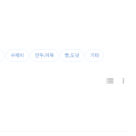
수제비
만두,어묵
빵,도넛
기타