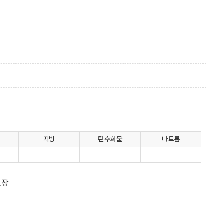
지방
탄수화물
나트륨
포장