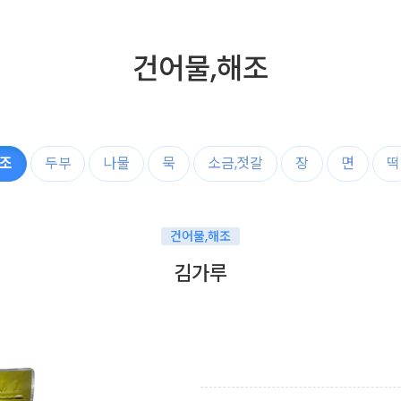
건어물,해조
해조
두부
나물
묵
소금,젓갈
장
면
떡
건어물,해조
김가루