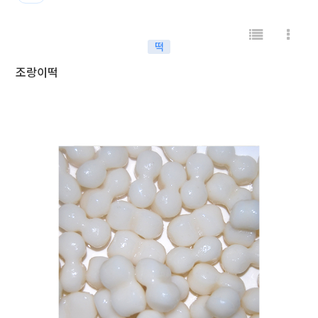
떡
조랑이떡