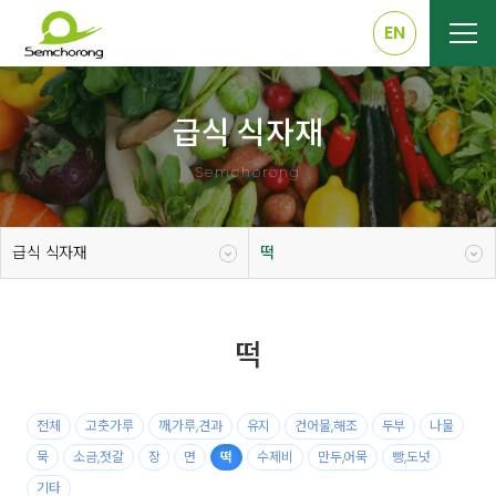
EN
급식 식자재
Semchorong
급식 식자재
떡
떡
전체
고춧가루
깨,가루,견과
유지
건어물,해조
두부
나물
묵
소금,젓갈
장
면
떡
수제비
만두,어묵
빵,도넛
기타