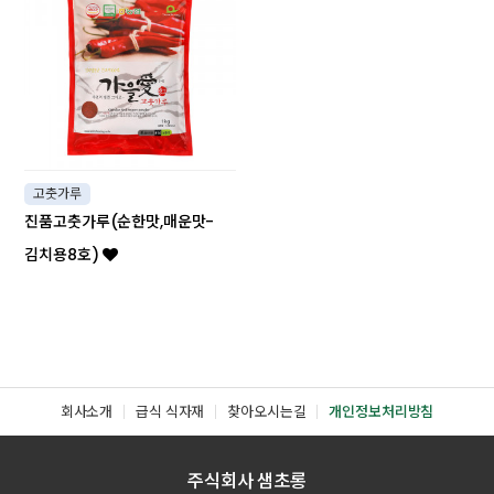
고춧가루
진품고춧가루(순한맛,매운맛-
김치용8호)
회사소개
급식 식자재
찾아오시는길
개인정보처리방침
주식회사 샘초롱