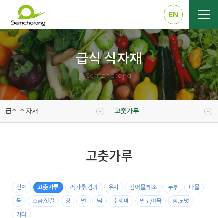
EN
급식 식자재
Semchorong
급식 식자재
고춧가루
고춧가루
전체
고춧가루
깨,가루,견과
유지
건어물,해조
두부
나물
묵
소금,젓갈
장
면
떡
수제비
만두,어묵
빵,도넛
기타